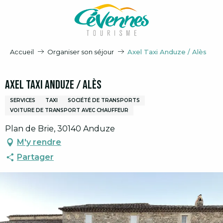
Aller
au
contenu
principal
Accueil
Organiser son séjour
Axel Taxi Anduze / Alès
Axel Taxi Anduze / Alès
SERVICES
TAXI
SOCIÉTÉ DE TRANSPORTS
VOITURE DE TRANSPORT AVEC CHAUFFEUR
Plan de Brie, 30140 Anduze
M'y rendre
Partager