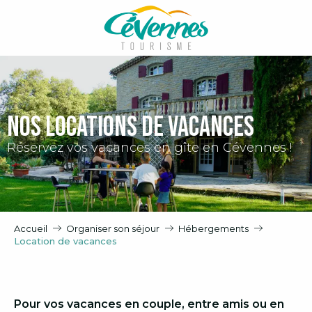
Aller
au
contenu
principal
Nos locations de vacances
Réservez vos vacances en gîte en Cévennes !
Accueil
Organiser son séjour
Hébergements
Location de vacances
Pour vos vacances en couple, entre amis ou en