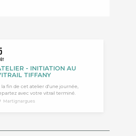
5
OÛT
ATELIER - INITIATION AU
VITRAIL TIFFANY
 la fin de cet atelier d'une journée,
epartez avec votre vitrail terminé.
Martignargues