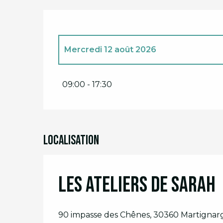
Mercredi 12 août 2026
Dimanche 5 juillet 2026
09:00 - 17:30
Dimanche 12 juillet 2026
Mercredi 29 juillet 2026
Localisation
Mercredi 5 août 2026
Les ateliers de Sarah
Mardi 18 août 2026
90 impasse des Chênes, 30360 Martignar