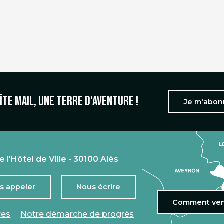
îte mail, une terre d'aventure !
Je m'abo
e l'Hôtel de Ville - 30100 Alès
s appeler
Nous écrire
Comment ven
res
Notre démarche de progrès