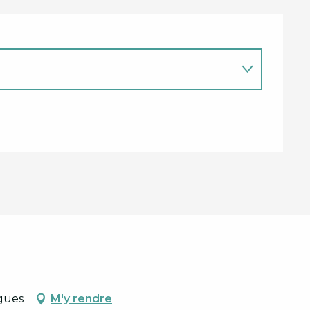
gues
M'y rendre