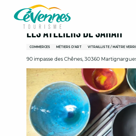
Aller
Accueil
Organiser son séjour
Les ateliers de Sa
au
contenu
principal
Les ateliers de Sarah
COMMERCES
MÉTIERS D’ART
VITRAILLISTE / MAÎTRE VERR
90 impasse des Chênes, 30360 Martignargue