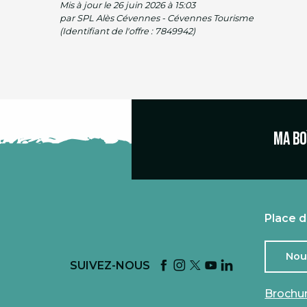
Mis à jour le 26 juin 2026 à 15:03
par SPL Alès Cévennes - Cévennes Tourisme
(Identifiant de l'offre :
7849942
)
Ma bo
Place d
Nou
SUIVEZ-NOUS
Brochu