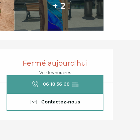
+ 2
Ouverture et coord
Fermé aujourd'hui
Voir les horaires
06 18 56 68
▒▒
Contactez-nous