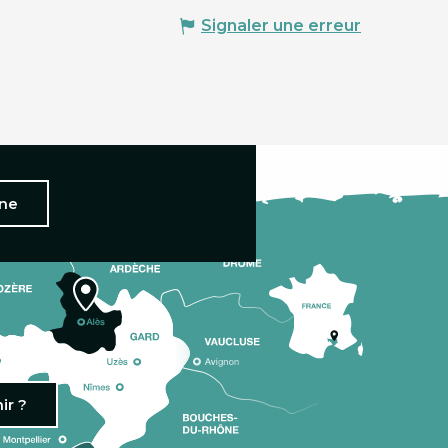
Signaler une erreur
nne
ir ?