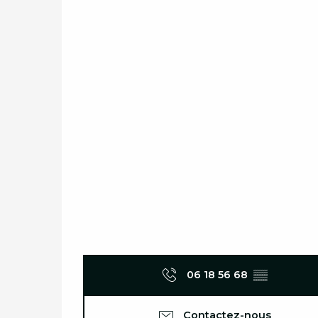
06 18 56 68
▒▒
Contactez-nous