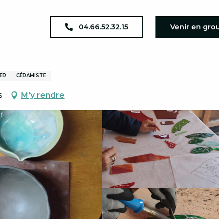
rah
04.66.52.32.15
Venir en gro
IER
CÉRAMISTE
s
M'y rendre