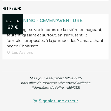
En lien avec
Réservable
CANYONING - CEVEN'AVENTURE
à partir de
67
€
Canyoning : suivre le cours de la rivière en nageant,
sautant, glissant et surtout, en s’amusant ! 3
formules proposées à la journée, dès 7 ans, sachant
nager. Choisissez...
Les Assions
Mis à jour le 08 juillet 2026 à 17:26
par Office de Tourisme Cévennes d'Ardèche
(Identifiant de l'offre :
4854253
)
Signaler une erreur