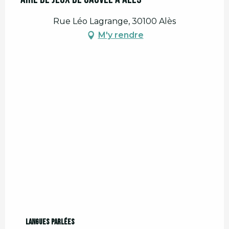
Rue Léo Lagrange, 30100 Alès
M'y rendre
Langues parlées
Langues parlées