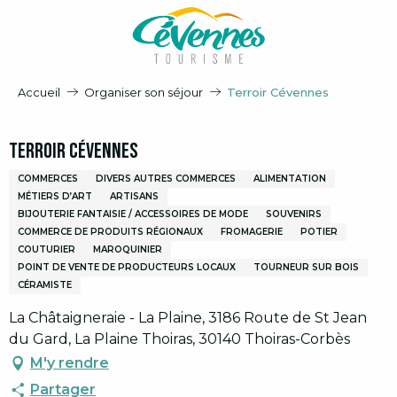
Aller
au
contenu
principal
Accueil
Organiser son séjour
Terroir Cévennes
Terroir Cévennes
COMMERCES
DIVERS AUTRES COMMERCES
ALIMENTATION
MÉTIERS D’ART
ARTISANS
BIJOUTERIE FANTAISIE / ACCESSOIRES DE MODE
SOUVENIRS
COMMERCE DE PRODUITS RÉGIONAUX
FROMAGERIE
POTIER
COUTURIER
MAROQUINIER
POINT DE VENTE DE PRODUCTEURS LOCAUX
TOURNEUR SUR BOIS
CÉRAMISTE
La Châtaigneraie - La Plaine, 3186 Route de St Jean
du Gard, La Plaine Thoiras, 30140 Thoiras-Corbès
M'y rendre
Partager