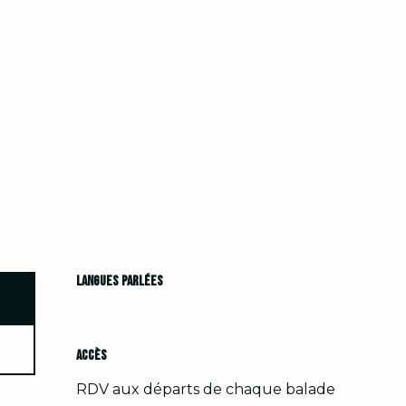
Langues parlées
Langues parlées
Accès
Accès
RDV aux départs de chaque balade