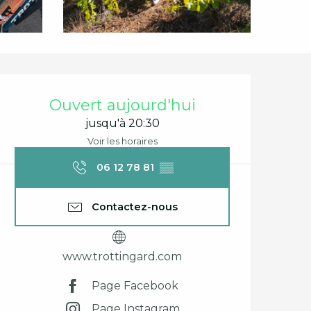
Ouverture et coord
Ouvert aujourd'hui
jusqu'à 20:30
Voir les horaires
06 12 78 81
▒▒
Contactez-nous
www.trottingard.com
Page Facebook
Page Instagram