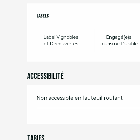
Offres de prest
Labels
Labels
Label Vignobles
Engagé(e)s
et Découvertes
Tourisme Durable
Accessibilité
Non accessible en fauteuil roulant
Tarifs