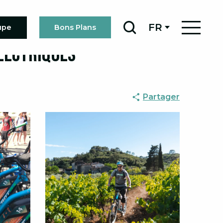
FR
upe
Bons Plans
Recherche
électriques
Partager