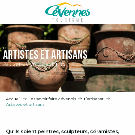
Aller
au
contenu
principal
Artistes et artisans
Artisanat en Cévennes
Accueil
Les savoir faire cévenols
L’artisanat
Artistes et artisans
Qu’ils soient peintres, sculpteurs, céramistes,