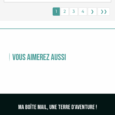
1
2
3
4
❯
❯❯
Vous aimerez aussi
L
JEMA
Ma boîte mail, une terre d'aventure !