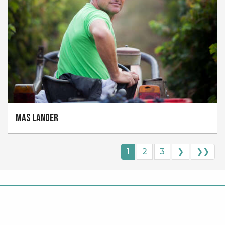
Mas Lander
1
2
3
❯
❯❯