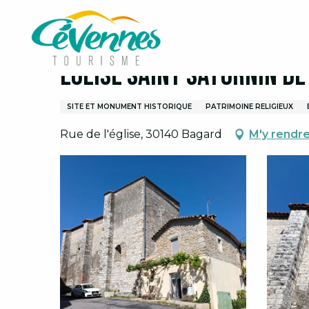
Aller
Accueil
Visites et découvertes
Eglise Saint Sat
au
contenu
principal
Eglise Saint Saturnin d
SITE ET MONUMENT HISTORIQUE
PATRIMOINE RELIGIEUX
Rue de l'église, 30140 Bagard
M'y rendr