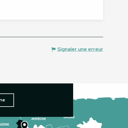
Signaler une erreur
nne