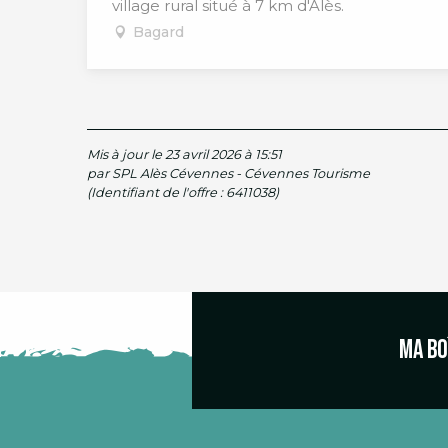
village rural situé à 7 km d'Alès.
Bagard
Mis à jour le 23 avril 2026 à 15:51
par SPL Alès Cévennes - Cévennes Tourisme
(Identifiant de l'offre :
6411038
)
Ma bo