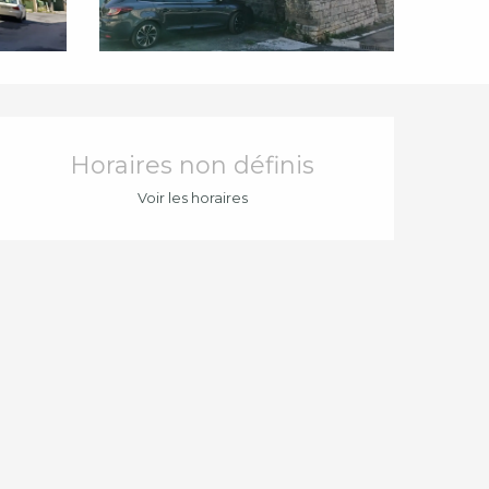
Ouverture et coord
Horaires non définis
Voir les horaires