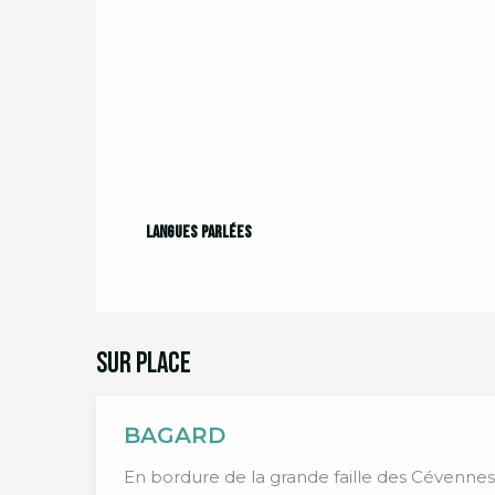
Langues parlées
Langues parlées
Sur place
BAGARD
En bordure de la grande faille des Cévennes