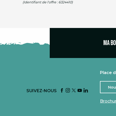
(Identifiant de l'offre :
6324410
)
Ma bo
Place d
Nou
SUIVEZ-NOUS
Brochu