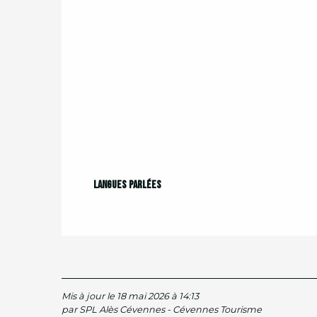
Langues parlées
Langues parlées
Mis à jour le 18 mai 2026 à 14:13
par SPL Alès Cévennes - Cévennes Tourisme