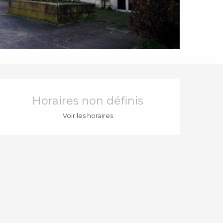
Ouverture et coord
Horaires non définis
Voir les horaires