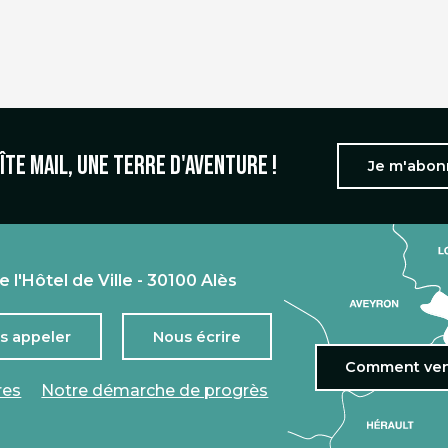
îte mail, une terre d'aventure !
Je m'abo
e l'Hôtel de Ville - 30100 Alès
s appeler
Nous écrire
Comment ven
res
Notre démarche de progrès