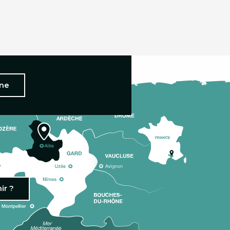
nne
ir ?