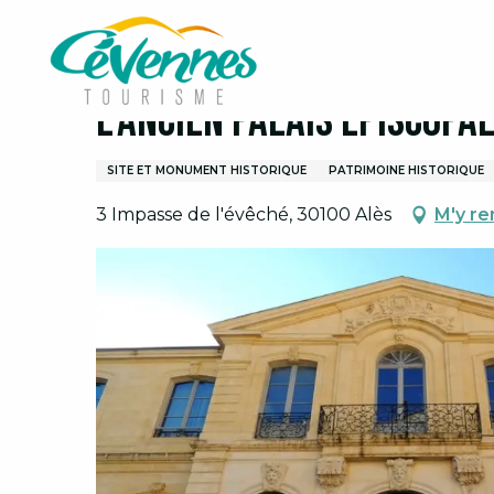
Aller
Accueil
Visites et découvertes
L'Ancien Palais E
au
contenu
principal
L'Ancien Palais Episcopal
SITE ET MONUMENT HISTORIQUE
PATRIMOINE HISTORIQUE
3 Impasse de l'évêché, 30100 Alès
M'y re