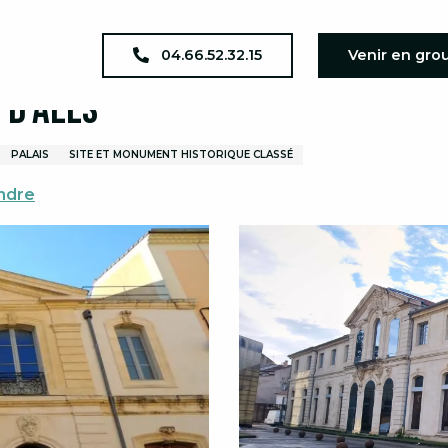
piscopal d'Alès
04.66.52.32.15
Venir en gro
 d'Alès
PALAIS
SITE ET MONUMENT HISTORIQUE CLASSÉ
ndre