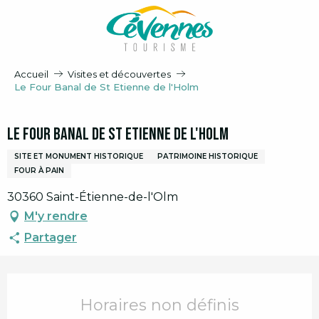
Aller
au
contenu
principal
Accueil
Visites et découvertes
Le Four Banal de St Etienne de l'Holm
Le Four Banal de St Etienne de l'Holm
SITE ET MONUMENT HISTORIQUE
PATRIMOINE HISTORIQUE
FOUR À PAIN
30360 Saint-Étienne-de-l'Olm
M'y rendre
Partager
Ouverture et coordonnées
Horaires non définis