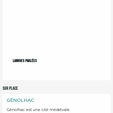
Langues parlées
Langues parlées
Sur place
GÉNOLHAC
Génolhac est une cité médiévale