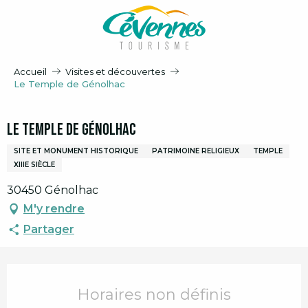
Aller
au
contenu
principal
Accueil
Visites et découvertes
Le Temple de Génolhac
Le Temple de Génolhac
SITE ET MONUMENT HISTORIQUE
PATRIMOINE RELIGIEUX
TEMPLE
XIIIE SIÈCLE
30450 Génolhac
M'y rendre
Partager
Ouverture et coordonnées
Horaires non définis