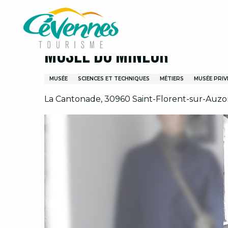
Aller
Accueil
Visites et découvertes
Musée du Mineu
au
contenu
principal
Musée du Mineur
MUSÉE
SCIENCES ET TECHNIQUES
MÉTIERS
MUSÉE PRIV
La Cantonade, 30960 Saint-Florent-sur-Auz