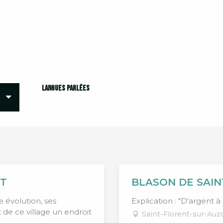
Langues parlées
Langues parlées
ET
BLASON DE SAI
e évolution, ses
Explication : "D'argent à
 de ce village un endroit
Saint-Florent-sur-Au