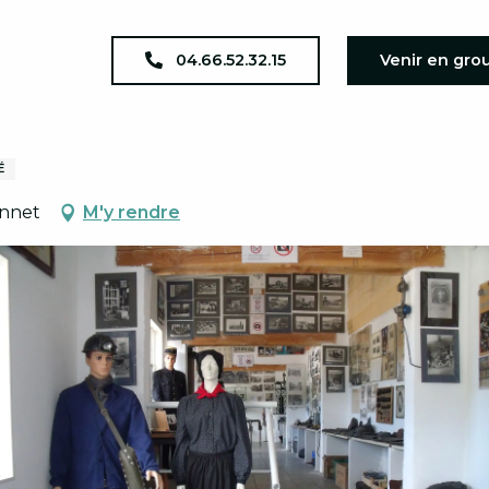
r
04.66.52.32.15
Venir en gro
É
onnet
M'y rendre