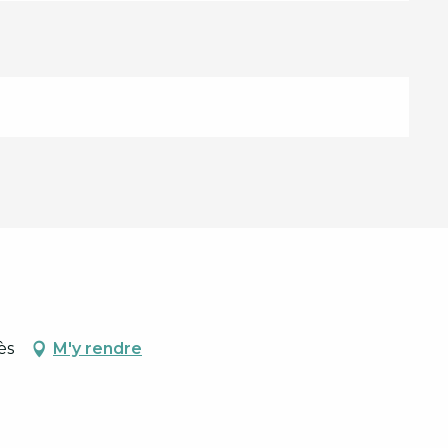
ès
M'y rendre