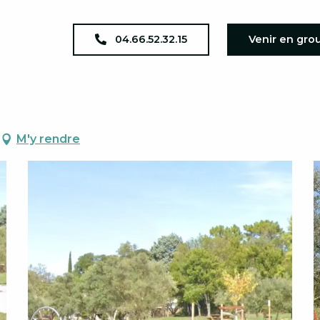
ès
04.66.52.32.15
Venir en gro
M'y rendre