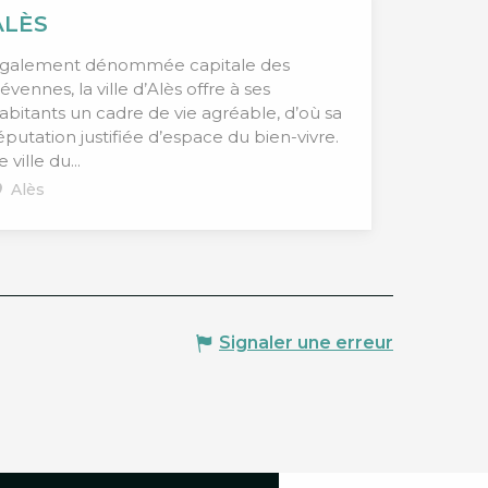
ALÈS
galement dénommée capitale des
évennes, la ville d’Alès offre à ses
abitants un cadre de vie agréable, d’où sa
éputation justifiée d’espace du bien-vivre.
e ville du...
Alès
Signaler une erreur