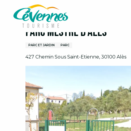
Aller
Accueil
Visites et découvertes
Parc Mestre d'Al
au
contenu
principal
Parc Mestre d'Alès
PARC ET JARDIN
PARC
427 Chemin Sous Saint-Etienne, 30100 Alès