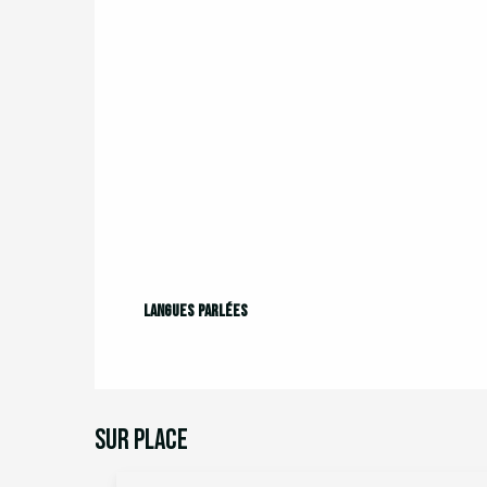
Langues parlées
Langues parlées
Sur place