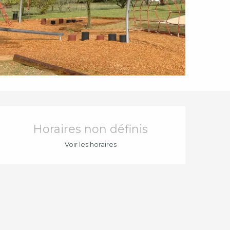
Ouverture et coord
Horaires non définis
Voir les horaires