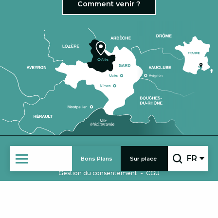
Comment venir ?
|
VENIR EN GROUPE
ESPACE PRO
FR
Bons Plans
Sur place
-
-
Mentions légales
Politique de confidentialité
Recherc
-
Gestion du consentement
CGU
ACCUEIL