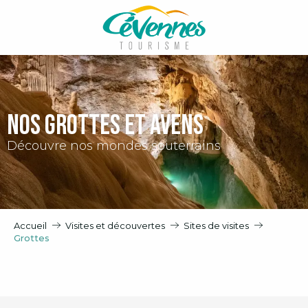
Aller
au
contenu
principal
Nos Grottes et Avens
Découvre nos mondes souterrains
Accueil
Visites et découvertes
Sites de visites
Grottes