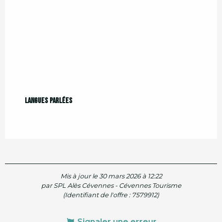
Langues parlées
Langues parlées
Mis à jour le 30 mars 2026 à 12:22
par SPL Alès Cévennes - Cévennes Tourisme
(Identifiant de l'offre :
7579912
)
Signaler une erreur