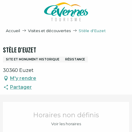
Aller
au
contenu
principal
Accueil
Visites et découvertes
Stèle d'Euzet
Stèle d'Euzet
SITE ET MONUMENT HISTORIQUE
RÉSISTANCE
30360 Euzet
M'y rendre
Partager
Ouverture et coordonnées
Horaires non définis
Voir les horaires