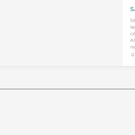
S
Si
l
cé
Al
na