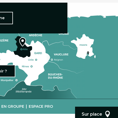
nne
ir ?
|
R EN GROUPE
ESPACE PRO
Sur place