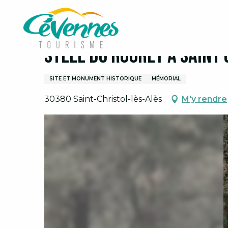
Aller
Accueil
Visites et découvertes
Stèle du Rouret à
au
contenu
principal
Stèle du Rouret à Saint 
SITE ET MONUMENT HISTORIQUE
MÉMORIAL
30380 Saint-Christol-lès-Alès
M'y rendre