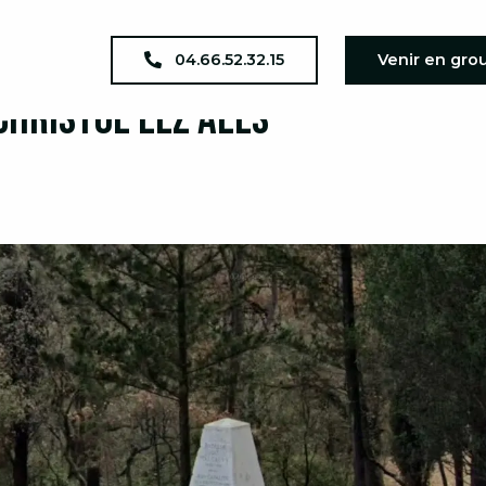
 Saint Christol lez Alès
04.66.52.32.15
Venir en gro
Christol lez Alès