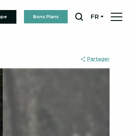
FR
upe
Bons Plans
Recherche
Partager