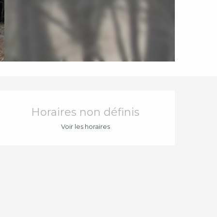
Ouverture et coord
Horaires non définis
Voir les horaires