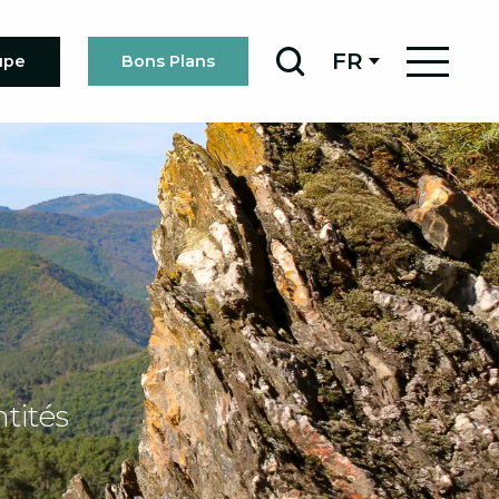
FR
upe
Bons Plans
Recherche
tités