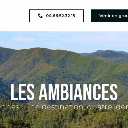
04.66.52.32.15
Venir en gro
Les ambiances
nnes : une destination, quatre iden