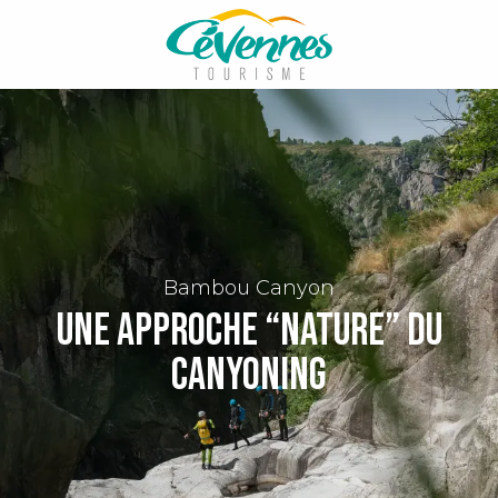
Aller
au
contenu
principal
Bambou Canyon
une approche “nature” du
canyoning