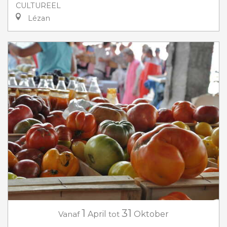
CULTUREEL
Lézan
1
31
Vanaf
April
tot
Oktober