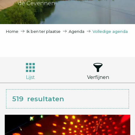
de Cevennen
Home
Ik ben ter plaatse
Agenda
Volledige agenda
Lijst
Verfijnen
519
resultaten