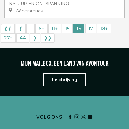
NATUUR EN ONTSPANNING
Générargues
❮❮
❮
1
6+
11+
15
16
17
18+
27+
44
❯
❯❯
Mijn mailbox, een land van avontuur
Inschrijving
VOLG ONS !