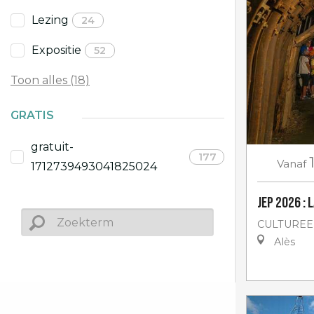
Lezing
24
Expositie
52
Toon alles (18)
GRATIS
gratuit-
177
Vanaf
1712739493041825024
JEP 2026 : 
CULTUREE
Alès