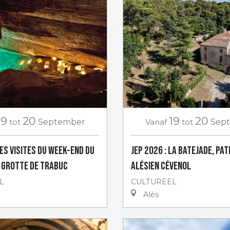
19
20
19
20
tot
September
Vanaf
tot
Sep
Les visites du week-end du
JEP 2026 : La Batejade, pa
 Grotte de TRABUC
alésien cévenol
L
CULTUREEL
Alès