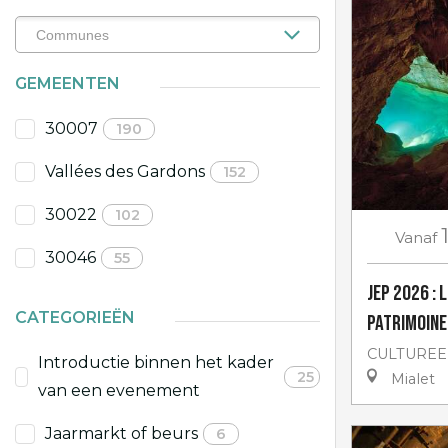
GEMEENTEN
30007
190
Vallées des Gardons
152
30022
102
Vanaf
30046
55
JEP 2026 : 
CATEGORIEËN
patrimoine
CULTUREE
Introductie binnen het kader
25
Mialet
van een evenement
Jaarmarkt of beurs
6