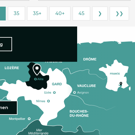
35
35+
40+
45
❯
❯❯
ng
omen