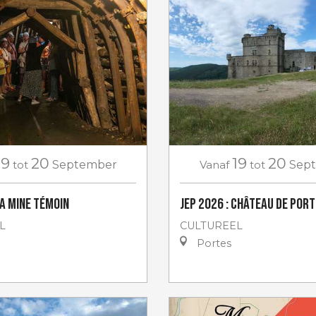
19
20
19
20
tot
September
Vanaf
tot
Sep
La Mine Témoin
JEP 2026 : Château de Por
L
CULTUREEL
Portes