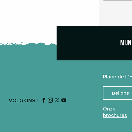
Mijn
Place de L'H
Bel ons
VOLG ONS !
Onze
brochures