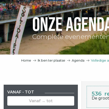
Onze agend
Complete evenementen
Home
Ik ben ter plaatse
Agenda
Volledige 
VANAF - TOT
536
r
De groot