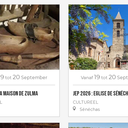
19
20
19
20
tot
September
Vanaf
tot
Sep
 La Maison de Zulma
JEP 2026 : Eglise de Sénéc
L
CULTUREEL
Sénéchas