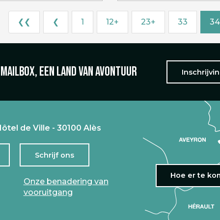
❮❮
❮
1
12+
23+
33
34
 mailbox, een land van avontuur
Inschrijvi
ôtel de Ville - 30100 Alès
Schrijf ons
Hoe er te k
Onze benadering van
vooruitgang