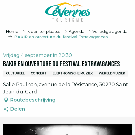
Aller
au
contenu
principal
Home
Ik ben ter plaatse
Agenda
Volledige agenda
BAKIR en ouverture du festival Extravagances
Vrijdag 4 september in 20:30
BAKIR en ouverture du festival Extravagances
CULTUREEL
CONCERT
ELEKTRONISCHE MUZIEK
WERELDMUZIEK
Salle Paulhan, avenue de la Résistance, 30270 Saint-
Jean-du-Gard
Routebeschrijving
Delen