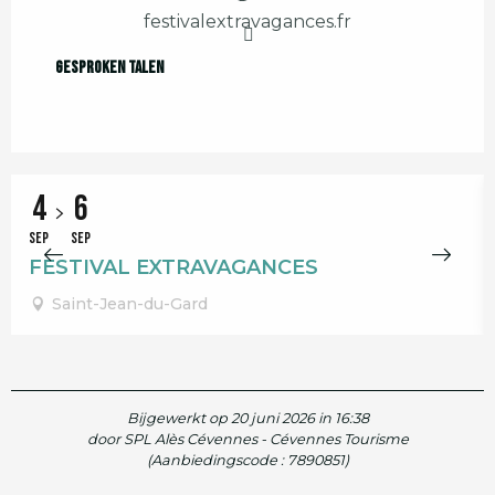
festivalextravagances.fr
Gesproken talen
Gesproken talen
4
6
SEP
SEP
FESTIVAL EXTRAVAGANCES
Saint-Jean-du-Gard
Bijgewerkt op 20 juni 2026 in 16:38
door SPL Alès Cévennes - Cévennes Tourisme
(Aanbiedingscode :
7890851
)