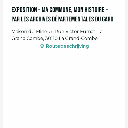
Vanaf
8 september 2026
tot
13
september 2026
EXPOSITION « Ma commune, mon histoire »
par les Archives départementales du Gard
Vanaf
15 september 2026
tot
20
september 2026
Maison du Mineur, Rue Victor Fumat, La
Vanaf
22 september 2026
tot
27
Grand'Combe, 30110 La Grand-Combe
september 2026
Routebeschrijving