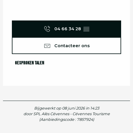
04 66 34 28
▒▒
Contacteer ons
Gesproken talen
Gesproken talen
Bijgewerkt op 08 juni 2026 in 14:23
door SPL Alès Cévennes - Cévennes Tourisme
(Aanbiedingscode :
7857924
)