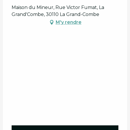
Maison du Mineur, Rue Victor Fumat, La
Du
22 septembre 2026
au
27
Grand'Combe, 30110 La Grand-Combe
septembre 2026
M'y rendre