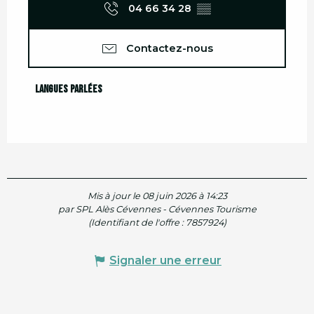
04 66 34 28
▒▒
Contactez-nous
Langues parlées
Langues parlées
Mis à jour le 08 juin 2026 à 14:23
par SPL Alès Cévennes - Cévennes Tourisme
(Identifiant de l'offre :
7857924
)
Signaler une erreur