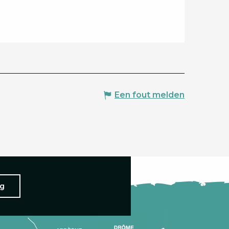
Een fout melden
ng