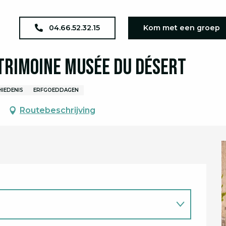
agenda
JEP 2026 :Journées du Patrimoine Musée du Désert
04.66.52.32.15
Kom met een groep
atrimoine Musée du Désert
HIEDENIS
ERFGOEDDAGEN
Routebeschrijving