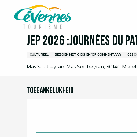
Aller
Home
Ik ben ter plaatse
Agenda
Volledige 
au
contenu
principal
19 september > 20 september
JEP 2026 :Journées du P
CULTUREEL
BEZOEK MET GIDS EN/OF COMMENTAAR
GESC
Mas Soubeyran, Mas Soubeyran, 30140 Mialet
Toegankelijkheid