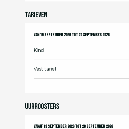
Tarieven
Van
Van
19 september 2026
19 september 2026
tot
tot
20 september 2026
20 september 2026
Kind
Vast tarief
Uurroosters
Vanaf
Vanaf
19 september 2026
19 september 2026
tot
tot
20 september 2026
20 september 2026