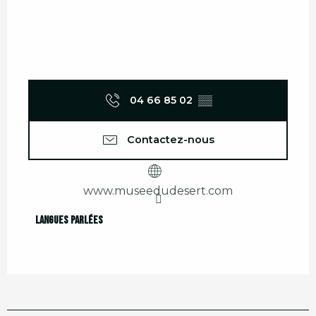
04 66 85 02
▒▒
Contactez-nous
www.museedudesert.com
Langues parlées
Langues parlées