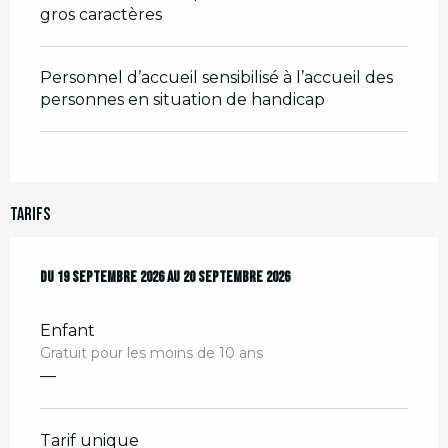
gros caractères
Personnel d’accueil sensibilisé à l’accueil des
personnes en situation de handicap
Tarifs
Du
Du
19 septembre 2026
19 septembre 2026
au
au
20 septembre 2026
20 septembre 2026
Enfant
Gratuit pour les moins de 10 ans
—
Tarif unique