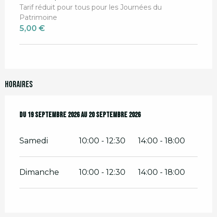
Tarif réduit pour tous pour les Journées du
Patrimoine
5,00 €
Horaires
Du
Du
19 septembre 2026
19 septembre 2026
au
au
20 septembre 2026
20 septembre 2026
Samedi
10:00 - 12:30
14:00 - 18:00
Dimanche
10:00 - 12:30
14:00 - 18:00