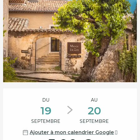
Ouverture et coordonnées
DU
AU
19
20
SEPTEMBRE
SEPTEMBRE
Ajouter à mon calendrier Google