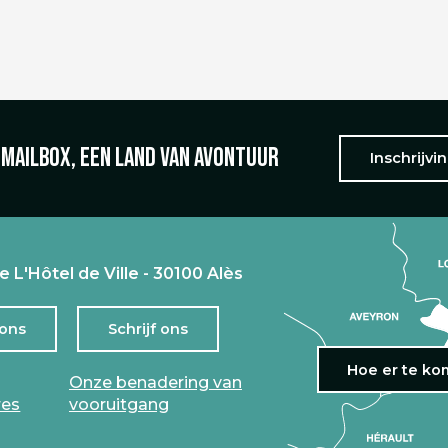
 mailbox, een land van avontuur
Inschrijvi
e L'Hôtel de Ville - 30100 Alès
 ons
Schrijf ons
Hoe er te k
Onze benadering van
res
vooruitgang