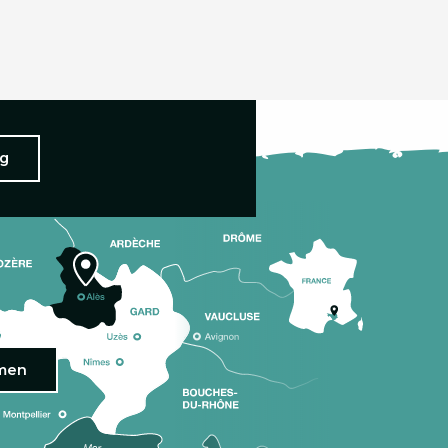
ng
omen