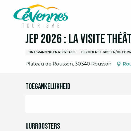
Aller
Home
Ik ben ter plaatse
Agenda
Volledige 
au
contenu
principal
Zondag 20 september van 10:00 tot 17:30
JEP 2026 : La Visite thé
ONTSPANNING EN RECREATIE
BEZOEK MET GIDS EN/OF COM
Plateau de Rousson, 30340 Rousson
Rou
Toegankelijkheid
Uurroosters