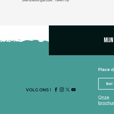
(Aanbiedingscode :
7849719
)
Mijn
Place d
Bel
VOLG ONS !
Onze
brochu