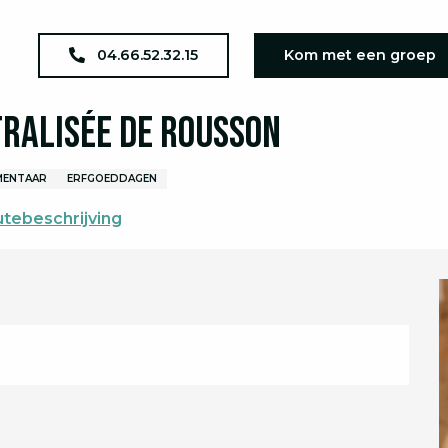
agenda
JEP 2026 : La Visite théâtralisée de Rousson
04.66.52.32.15
Kom met een groep
âtralisée de Rousson
MENTAAR
ERFGOEDDAGEN
tebeschrijving