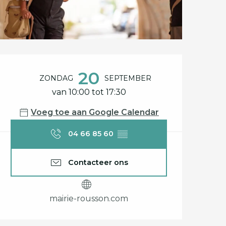
Openingstijden en c
20
ZONDAG
SEPTEMBER
van 10:00 tot 17:30
Voeg toe aan Google Calendar
04 66 85 60
▒▒
Contacteer ons
mairie-rousson.com