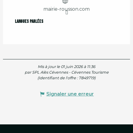
mairie-rousson.com
Langues parlées
Langues parlées
Mis à jour le 01 juin 2026 à 11:36
par SPL Alès Cévennes - Cévennes Tourisme
(Identifiant de l'offre :
7849719
)
Signaler une erreur