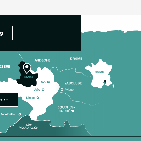
ng
omen