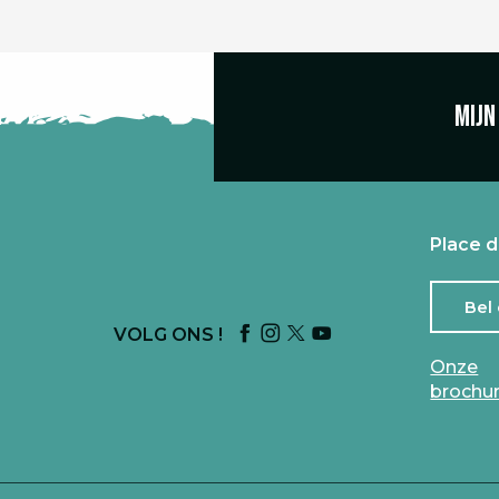
Mijn
Place d
Bel
VOLG ONS !
Onze
brochu