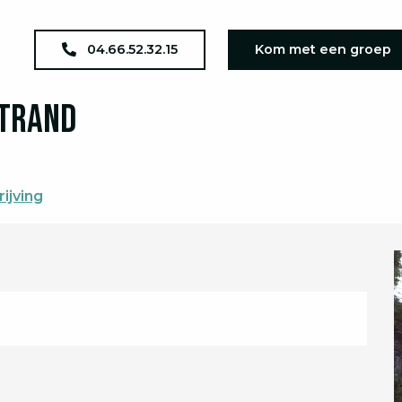
agenda
JEP 2026 : le Pont de Bertrand
04.66.52.32.15
Kom met een groep
rtrand
ijving