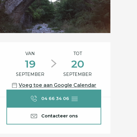
Openingstijden en c
VAN
TOT
19
20
SEPTEMBER
SEPTEMBER
Voeg toe aan Google Calendar
04 66 34 06
▒▒
Contacteer ons