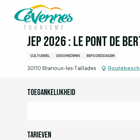
Aller
Home
Ik ben ter plaatse
Agenda
Volledige 
au
contenu
principal
19 september > 20 september
JEP 2026 : le Pont de Be
CULTUREEL
GESCHIEDENIS
ERFGOEDDAGEN
30110 Branoux-les-Taillades
Routebeschr
Toegankelijkheid
Tarieven