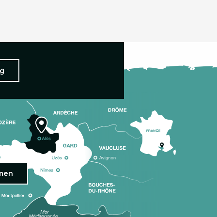
ng
omen