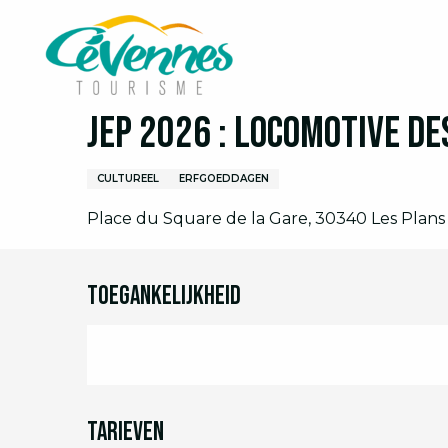
Aller
Home
Ik ben ter plaatse
Agenda
Volledige 
au
contenu
principal
19 september > 20 september
JEP 2026 : Locomotive de
CULTUREEL
ERFGOEDDAGEN
Place du Square de la Gare, 30340 Les Plans
Toegankelijkheid
Tarieven