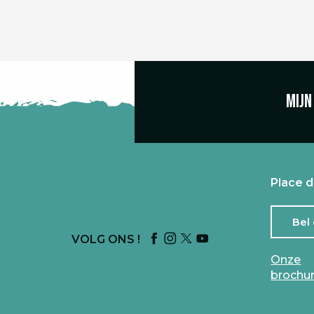
Mijn
Place d
Bel
VOLG ONS !
Onze
brochu