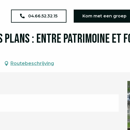
agenda
JEP 2026 : Locomotive des Plans : entre Patrimoine et
04.66.52.32.15
Kom met een groep
s Plans : entre Patrimoine et 
Routebeschrijving