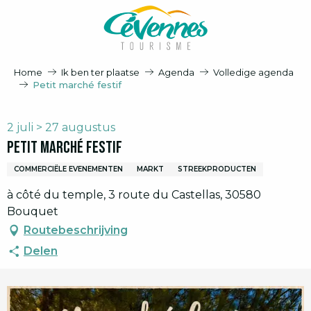
Aller
au
contenu
principal
Home
Ik ben ter plaatse
Agenda
Volledige agenda
Petit marché festif
2 juli > 27 augustus
Petit marché festif
COMMERCIËLE EVENEMENTEN
MARKT
STREEKPRODUCTEN
à côté du temple, 3 route du Castellas, 30580
Bouquet
Routebeschrijving
Delen