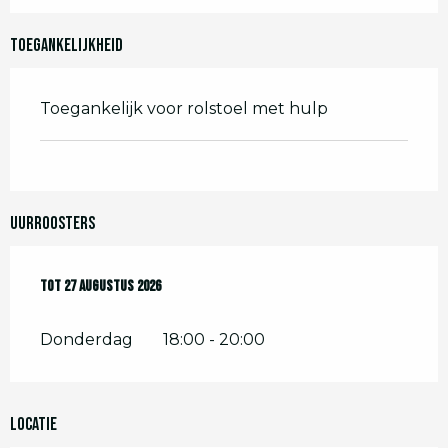
Toegankelijkheid
Toegankelijk voor rolstoel met hulp
Uurroosters
Vanaf
Tot
27 augustus 2026
2 juli 2026
tot
27 augustus 2026
Donderdag
18:00 - 20:00
Locatie