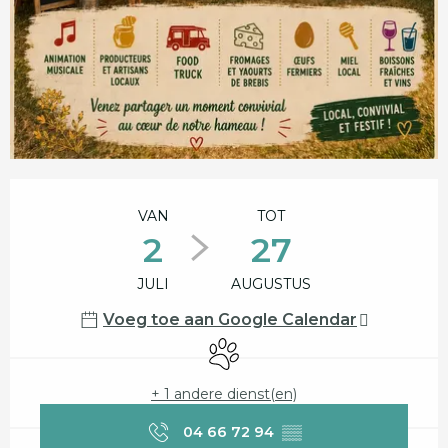
Openingstijden en contactgegevens
VAN
TOT
2
27
JULI
AUGUSTUS
Voeg toe aan Google Calendar
Dieren toegelaten
+ 1 andere dienst(en)
04 66 72 94
▒▒