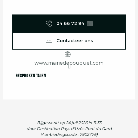
04 66 72 94
▒▒
Contacteer ons
www.mairiedebouquet.com
Gesproken talen
Gesproken talen
Bijgewerkt op 24 juli 2026 in 11:35
door Destination Pays d'Uzès Pont du Gard
(Aanbiedingscode :
7902776
)