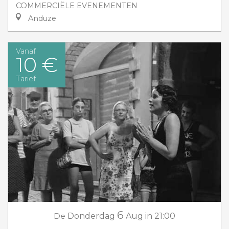
COMMERCIËLE EVENEMENTEN
Anduze
Vanaf
10 €
Tarief
6
De
Donderdag
Aug
in 21:00