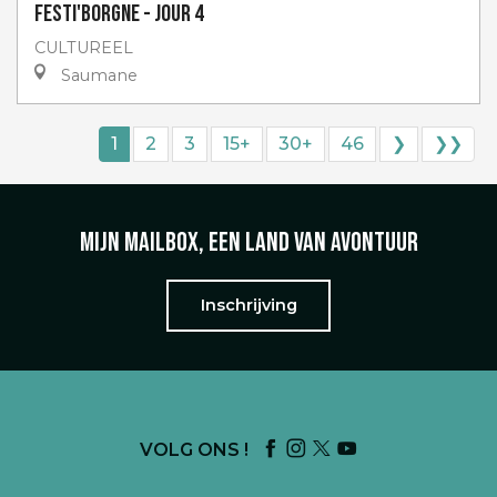
Festi'Borgne - jour 4
CULTUREEL
Saumane
1
2
3
15+
30+
46
❯
❯❯
Mijn mailbox, een land van avontuur
Inschrijving
VOLG ONS !