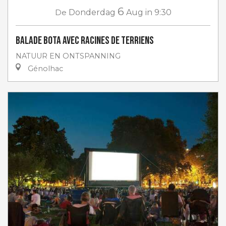
6
De
Donderdag
Aug
in 9:30
Balade Bota avec Racines de Terriens
NATUUR EN ONTSPANNING
Génolhac