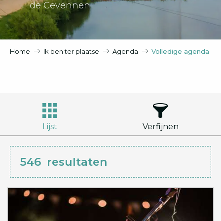
de Cevennen
Home
Ik ben ter plaatse
Agenda
Volledige agenda
Lijst
Verfijnen
546
resultaten