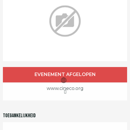
Openingstijden en contactgegevens
EVENEMENT AFGELOPEN
www.cineco.org
Toegankelijkheid