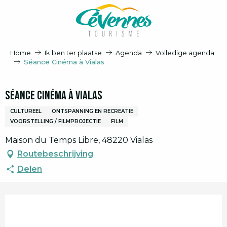
Aller
au
contenu
principal
Home
Ik ben ter plaatse
Agenda
Volledige agenda
Séance Cinéma à Vialas
Séance Cinéma à Vialas
CULTUREEL
ONTSPANNING EN RECREATIE
VOORSTELLING / FILMPROJECTIE
FILM
Maison du Temps Libre, 48220 Vialas
Routebeschrijving
Delen