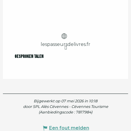
lespasseursdelivres.fr
Gesproken talen
Gesproken talen
Bijgewerkt op 07 mei 2026 in 10:18
door SPL Alès Cévennes - Cévennes Tourisme
(Aanbiedingscode :
7817984
)
Een fout melden