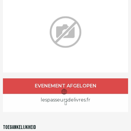
Openingstijden en contactgegevens
EVENEMENT AFGELOPEN
lespasseursdelivres.fr
Toegankelijkheid