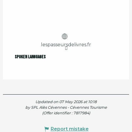
lespasseursdelivres.fr
Spoken languages
Spoken languages
Updated on 07 May 2026 at 10:18
by SPL Alès Cévennes - Cévennes Tourisme
(Offer identifier :
7817984
)
Report mistake