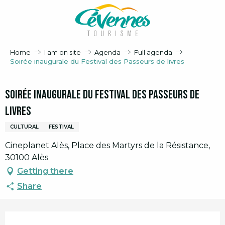
Aller
au
contenu
principal
Home
I am on site
Agenda
Full agenda
Soirée inaugurale du Festival des Passeurs de livres
Soirée inaugurale du Festival des Passeurs de
livres
CULTURAL
FESTIVAL
Cineplanet Alès, Place des Martyrs de la Résistance,
30100 Alès
Getting there
Share