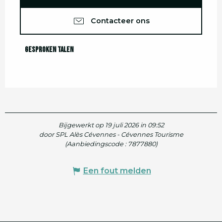
Contacteer ons
Gesproken talen
Gesproken talen
Bijgewerkt op 19 juli 2026 in 09:52
door SPL Alès Cévennes - Cévennes Tourisme
(Aanbiedingscode :
7877880
)
Een fout melden