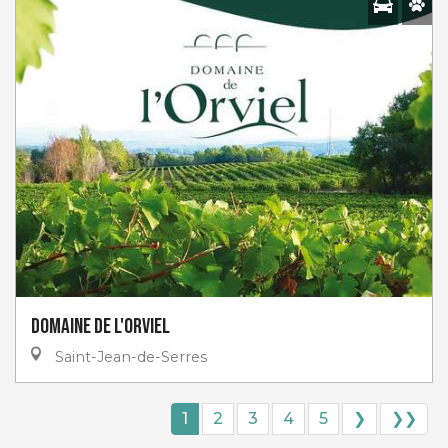
Domaine de l'Orviel
Saint-Jean-de-Serres
1
2
3
4
5
❯
❯❯