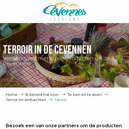
Aller
au
contenu
principal
Terroir in de Cevennen
Verwen uzelf met streekproducten uit de
Cevennen
Home
Ik bereid me voor.
Te zien en te doen
Terroir en ambachten
Terroir
Bezoek een van onze partners om de producten