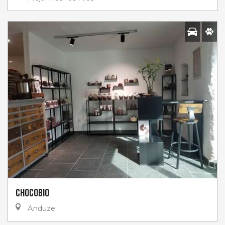
ChocoBio
Anduze