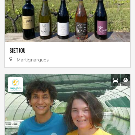
Sietjou
Martignargues