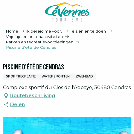
Aller
au
contenu
principal
Home
Ik bereid me voor.
Te zien en te doen
Vrije tijd en buitenactiviteiten
Parken en recreatievoorzieningen
Piscine d'été de Cendras
Piscine d'été de Cendras
SPORTRECREATIE
WATERSPORTEN
ZWEMBAD
Complexe sportif du Clos de l'Abbaye, 30480 Cendras
Routebeschrijving
Delen