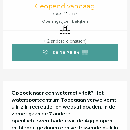
Openingstijden en contactgegevens
Geopend vandaag
over 7 uur
Openingstijden bekijken
Zwembad
+ 2 andere dienst(en)
06 76 78 84
▒▒
Beschrijving
Op zoek naar een wateractiviteit? Het 
watersportcentrum Toboggan verwelkomt 
u in zijn recreatie- en wedstrijdbaden. In de 
zomer gaan de 7 andere 
openluchtzwembaden van de Agglo open 
en bieden gezinnen een verfrissende duik in 