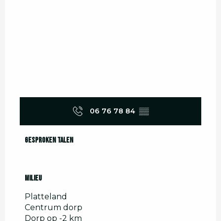
06 76 78 84
▒▒
Gesproken talen
Gesproken talen
Milieu
Milieu
Platteland
Centrum dorp
Dorp op -2 km