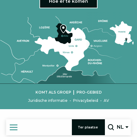
Hoe er te komen
|
KOMT ALS GROEP
PRO-GEBIED
-
-
Juridische informatie
Privacybeleid
AV
NL
Ter plaatse
Zoek op