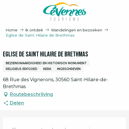
Aller
au
contenu
principal
Home
Ik ontdek
Wandelingen en bezoeken
Eglise de Saint Hilaire de Brethmas
Eglise de Saint Hilaire de Brethmas
BEZIENSWAARDIGHEID EN HISTORISCH MONUMENT
RELIGIEUS ERFGOED
KERK
INGESCHREVEN
68 Rue des Vignerons, 30560 Saint-Hilaire-de-
Brethmas
Routebeschrijving
Delen
Openingstijden en contactgegevens