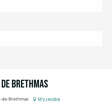
e de Brethmas
re-de-Brethmas
M'y rendre