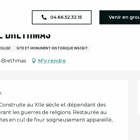
Hilaire de Brethmas
04.66.52.32.15
Venir en gro
de Brethmas
EGLISE
SITE ET MONUMENT HISTORIQUE INSCRIT
e-Brethmas
M'y rendre
.
onstruite au XIIe siècle et dépendant des 
urant les guerres de religions. Restaurée au 
oûtes en cul de four soigneusement appareillé, 