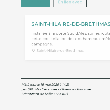
Sur place
En lien avec
SAINT-HILAIRE-DE-BRETHMA
Installée à la porte Sud d'Alès, sur les rou
cette constellation de sept hameaux mêle
campagne.
Saint-Hilaire-de-Brethmas
Mis à jour le 18 mai 2026 à 14:21
par SPL Alès Cévennes - Cévennes Tourisme
(Identifiant de l'offre :
6333112
)