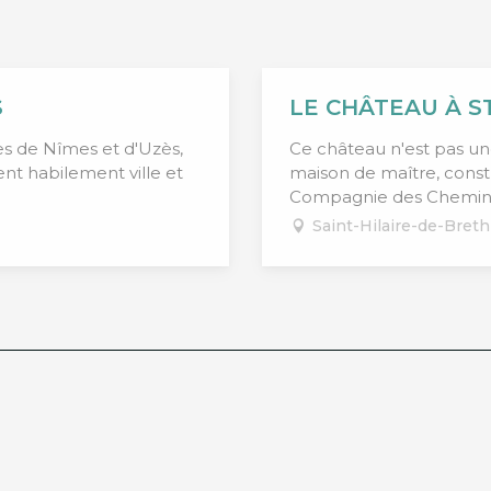
S
LE CHÂTEAU À S
tes de Nîmes et d'Uzès,
Ce château n'est pas une
nt habilement ville et
maison de maître, constr
Compagnie des Chemins d
Saint-Hilaire-de-Bret