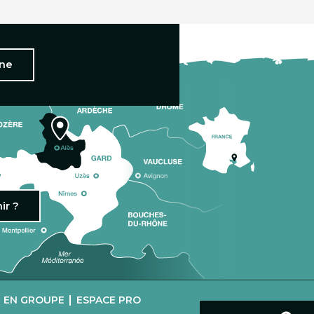
nne
ir ?
|
R EN GROUPE
ESPACE PRO