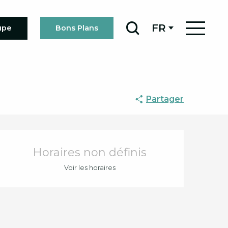
FR
upe
Bons Plans
Recherche
Partager
Ouverture et coord
Horaires non définis
Voir les horaires