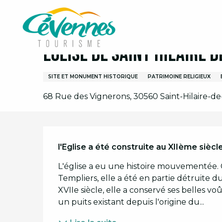
Aller
Accueil
Visites et découvertes
Eglise de Saint 
au
contenu
principal
Eglise de Saint Hilaire 
SITE ET MONUMENT HISTORIQUE
PATRIMOINE RELIGIEUX
68 Rue des Vignerons, 30560 Saint-Hilaire-d
Description
l'Eglise a été construite au XIIème siècle
L'église a eu une histoire mouvementée. C
Templiers, elle a été en partie détruite d
XVIIe siècle, elle a conservé ses belles v
un puits existant depuis l'origine du...