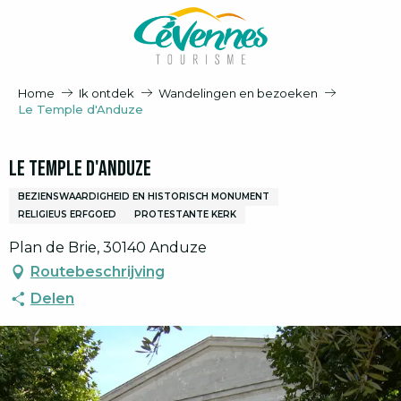
Aller
au
contenu
principal
Home
Ik ontdek
Wandelingen en bezoeken
Le Temple d'Anduze
Le Temple d'Anduze
BEZIENSWAARDIGHEID EN HISTORISCH MONUMENT
RELIGIEUS ERFGOED
PROTESTANTE KERK
Plan de Brie, 30140 Anduze
Routebeschrijving
Delen