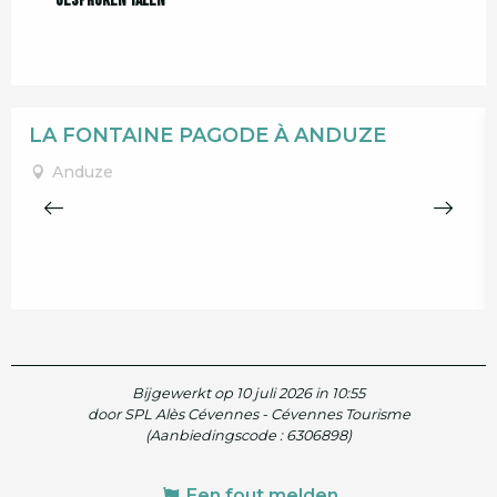
Gesproken talen
Gesproken talen
LA FONTAINE PAGODE À ANDUZE
Anduze
Bijgewerkt op 10 juli 2026 in 10:55
door SPL Alès Cévennes - Cévennes Tourisme
(Aanbiedingscode :
6306898
)
Een fout melden