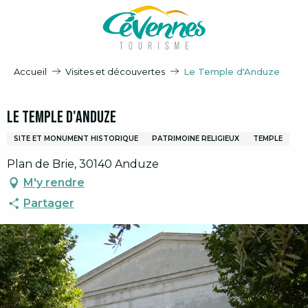
Aller
au
contenu
principal
Accueil
Visites et découvertes
Le Temple d'Anduze
Le Temple d'Anduze
SITE ET MONUMENT HISTORIQUE
PATRIMOINE RELIGIEUX
TEMPLE
Plan de Brie, 30140 Anduze
M'y rendre
Partager