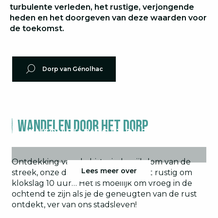
turbulente verleden, het rustige, verjongende
heden en het doorgeven van deze waarden voor
de toekomst.
Dorp van Génolhac
Wandelen door het dorp
MAISON DU PARC ET DU TOURISME
DE GÉNOLHAC
Ontdekking van de historische rijkdom van de
Lees meer over
streek, onze dag in Génolhac begint rustig om
klokslag 10 uur… Het is moeilijk om vroeg in de
ochtend te zijn als je de geneugten van de rust
ontdekt, ver van ons stadsleven!