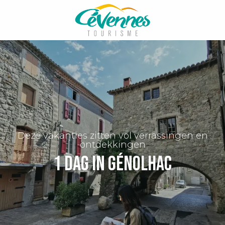
Aller
au
contenu
principal
Deze vakanties zitten vol verrassingen en
ontdekkingen
1 dag in Génolhac