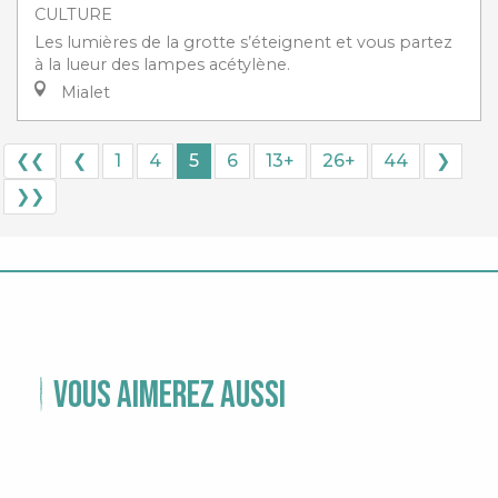
CULTURE
Les lumières de la grotte s’éteignent et vous partez
à la lueur des lampes acétylène.
Mialet
❮❮
❮
1
4
5
6
13+
26+
44
❯
❯❯
Vous aimerez aussi
TEMPS FORTS