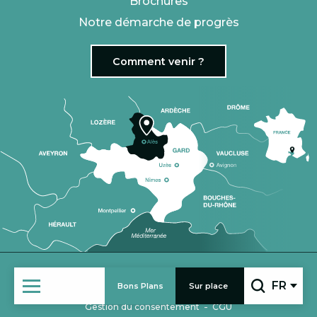
Brochures
Notre démarche de progrès
Comment venir ?
|
VENIR EN GROUPE
ESPACE PRO
FR
Bons Plans
Sur place
-
-
Mentions légales
Politique de confidentialité
Recherc
-
Gestion du consentement
CGU