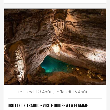
10
13
Le
Lundi
Août
,
Le
Jeudi
Août
,
...
Grotte de Trabuc - Visite guidée à la flamme