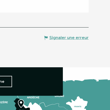
Signaler une erreur
nne