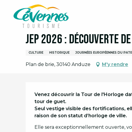
Aller
Accueil
Organiser son séjour
Agenda
Agend
au
contenu
principal
19 septembre > 20 septembre
JEP 2026 : Découverte de
CULTURE
HISTORIQUE
JOURNÉES EUROPÉENNES DU PATR
Plan de brie, 30140 Anduze
M'y rendre
Description
Venez découvrir la Tour de l'Horloge data
tour de guet.

Seul vestige visible des fortifications, e
raison de son statut d’horloge de ville.
Elle sera exceptionnellement ouverte, vo