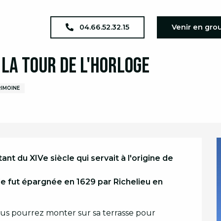
a complet
JEP 2026 : Découverte de la Tour de l'Horloge
04.66.52.32.15
Venir en gro
 la Tour de l'Horloge
IMOINE
nt du XIVe siècle qui servait à l'origine de 
lle fut épargnée en 1629 par Richelieu en 
us pourrez monter sur sa terrasse pour 