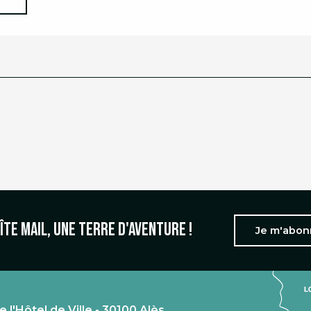
îte mail, une terre d'aventure !
Je m'abo
e l'Hôtel de Ville - 30100 Alès