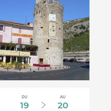
Ouverture et coord
DU
AU
19
20