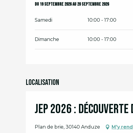
Du
Du
19 septembre 2026
19 septembre 2026
au
au
20 septembre 2026
20 septembre 2026
Samedi
10:00 - 17:00
Dimanche
10:00 - 17:00
Localisation
JEP 2026 : Découverte 
Plan de brie, 30140 Anduze
M'y rend