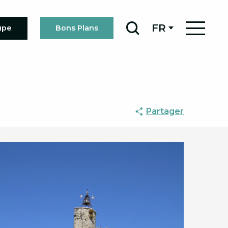
FR
upe
Bons Plans
Recherche
Partager