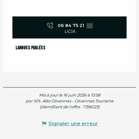
06 84 75 21
▒▒
UCIA
Langues parlées
Langues parlées
Mis à jour le 16 juin 2026 à 10:58
par SPL Alès Cévennes - Cévennes Tourisme
(Identifiant de l'offre :
7396123
)
Signaler une erreur