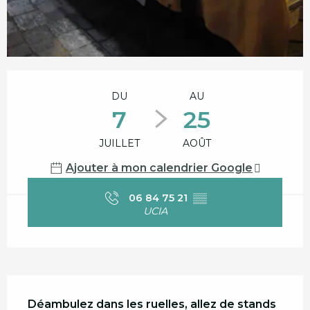
Ouverture et coordonnées
DU
AU
7
25
JUILLET
AOÛT
Ajouter à mon calendrier Google
06 84 75 21
▒▒
UCIA
Description
Déambulez dans les ruelles, allez de stands 