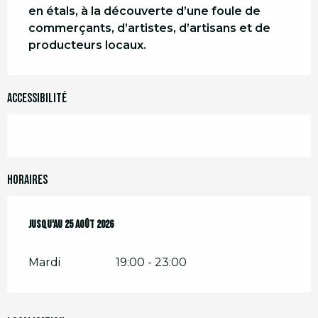
en étals, à la découverte d’une foule de 
commerçants, d’artistes, d’artisans et de 
producteurs locaux.
Accessibilité
Horaires
Du
Jusqu'au
7 juillet 2026
25 août 2026
au
25 août 2026
Mardi
19:00 - 23:00