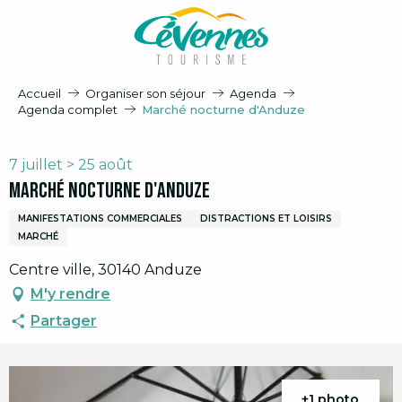
Aller
au
contenu
principal
Accueil
Organiser son séjour
Agenda
Agenda complet
Marché nocturne d'Anduze
7 juillet > 25 août
Marché nocturne d'Anduze
MANIFESTATIONS COMMERCIALES
DISTRACTIONS ET LOISIRS
MARCHÉ
Centre ville, 30140 Anduze
M'y rendre
Partager
+1 photo