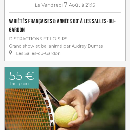
7
Le
Vendredi
Août
à 21:15
Variétés françaises & années 80’ à Les Salles-du-
Gardon
DISTRACTIONS ET LOISIRS
Grand show et bal animé par Audrey Dumas.
Les Salles-du-Gardon
55 €
Tarif plein