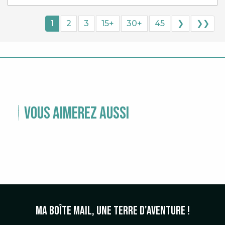
1
2
3
15+
30+
45
❯
❯❯
Vous aimerez aussi
TEMPS FORTS
Ma boîte mail, une terre d'aventure !