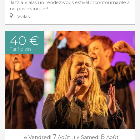
Jazz à Vialas un rendez-vous estival incontournable à
ne pas manquer!
Vialas
40 €
Tarif plein
7
8
Le
Vendredi
Août
,
Le
Samedi
Août