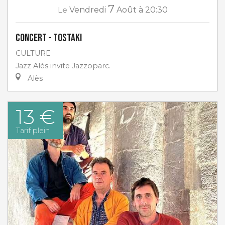
7
Le
Vendredi
Août
à 20:30
Concert - Tostaki
CULTURE
Jazz Alès invite Jazzoparc.
Alès
13 €
Tarif plein