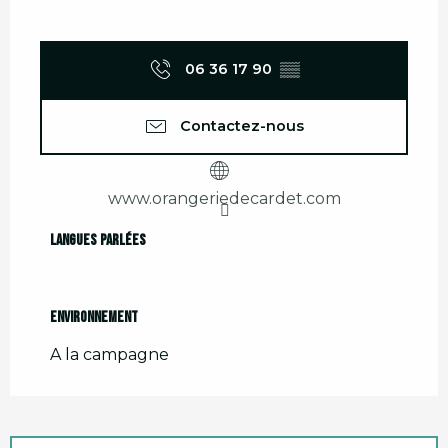
06 36 17 90
▒▒
Contactez-nous
www.orangeriedecardet.com
Langues parlées
Langues parlées
Environnement
Environnement
A la campagne