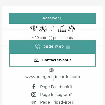
Ouverture et coordonnées
Réserver
WiFi
Air conditionné
Parking
Piscine
Animaux acceptés
+ 20 autre(s) prestation(s)
06 36 17 90
▒▒
Contactez-nous
www.orangeriedecardet.com
Page Facebook
Page Instagram
Page Tripadvisor