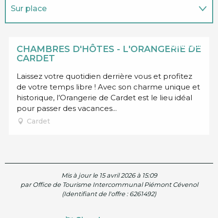
Sur place
Est situé(e) dans...
Réservable
CHAMBRES D'HÔTES - L'ORANGERIE DE
CARDET
Laissez votre quotidien derrière vous et profitez
de votre temps libre ! Avec son charme unique et
historique, l’Orangerie de Cardet est le lieu idéal
pour passer des vacances...
Cardet
Mis à jour le 15 avril 2026 à 15:09
par Office de Tourisme Intercommunal Piémont Cévenol
(Identifiant de l'offre :
6261492
)