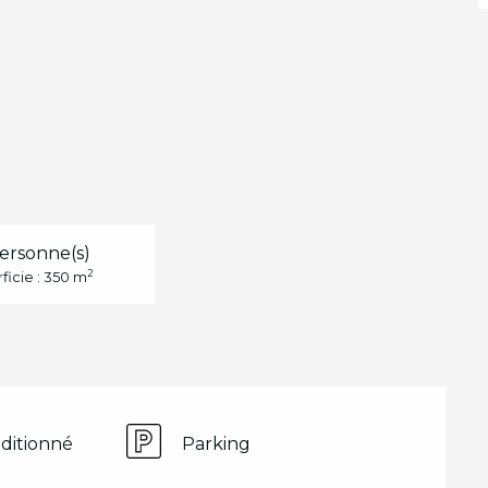
ersonne(s)
2
ficie : 350 m
nditionné
Parking