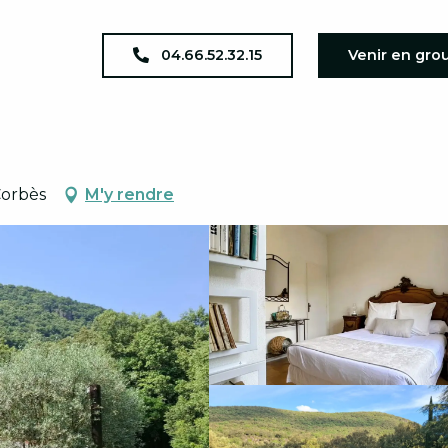
Location de vacances
Mas La Solarie
04.66.52.32.15
Venir en gro
Corbès
M'y rendre