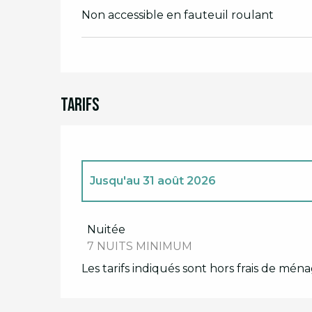
Non accessible en fauteuil roulant
Tarifs
Jusqu'au
31 août 2026
Du
5 janvier 2026
au
31 mars 2026
Nuitée
7 NUITS MINIMUM
Du
1 avril 2026
au
31 mai 2026
Les tarifs indiqués sont hors frais de mén
Du
1 juin 2026
au
30 juin 2026