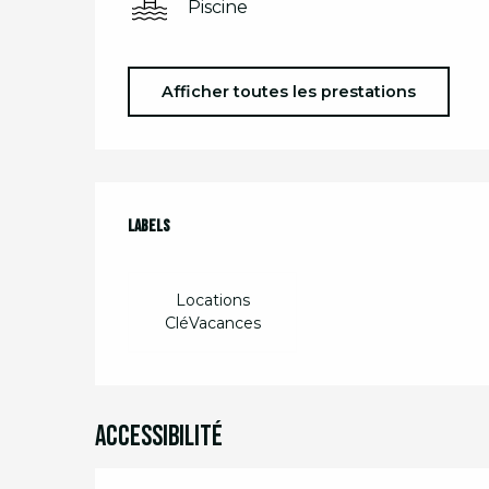
Piscine
Afficher toutes les prestations
Offres de prest
Labels
Labels
Locations
CléVacances
Accessibilité