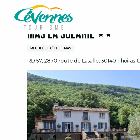
Aller
Accueil
Organiser son séjour
Hébergements
au
contenu
principal
Mas La Solarie
MEUBLÉ ET GÎTE
MAS
RD 57, 2870 route de Lasalle, 30140 Thoiras-