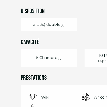
Disposition
5 Lit(s) double(s)
Capacité
10 P
5 Chambre(s)
Super
Prestations
WiFi
Air co