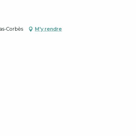
ras-Corbès
M'y rendre