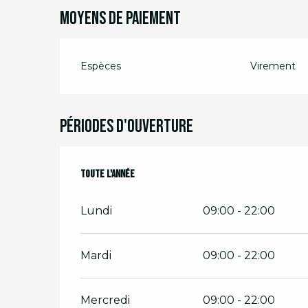
Moyens de paiement
Du
1 septembre 2026
au
20 décembre
Espèces
Virement
Du
21 décembre 2026
au
5 janvier 202
Périodes d'ouverture
Toute l'année
Toute l'année
Lundi
09:00 - 22:00
Mardi
09:00 - 22:00
Mercredi
09:00 - 22:00