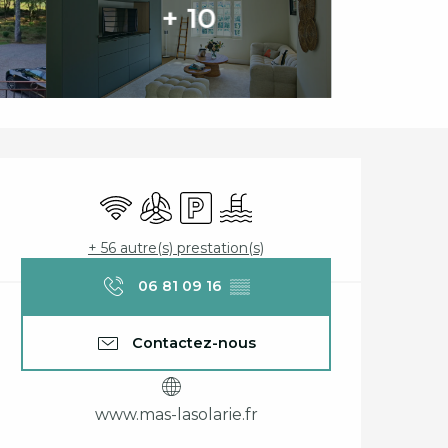
+ 10
Ouverture et coord
WiFi
Air conditionné
Parking
Piscine
+ 56 autre(s) prestation(s)
06 81 09 16
▒▒
Contactez-nous
www.mas-lasolarie.fr